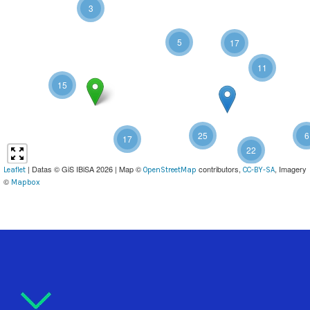
3
5
17
11
15
25
6
17
22
| Datas © GiS IBiSA 2026 | Map ©
contributors,
, Imagery
Leaflet
OpenStreetMap
CC-BY-SA
©
Mapbox