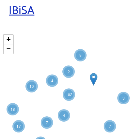
IBiSA
+
−
9
2
4
10
102
3
18
4
7
17
7